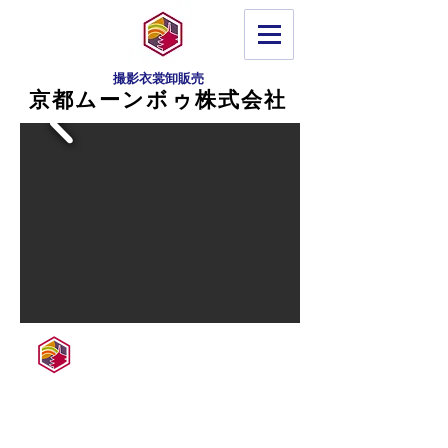
©
Copyright
撮影衣裳卸販売
京都ムーンボゥ株式会社
京都ムーンボゥ株式会社
〒602-8335
京都市上京区一観音町428番地 とみやビル 4階
TEL：
075-634-3760
FAX：075-634-3761
E-MAIL：
info@kyoto-moonbow.com
copyright © 京都ムーンボゥ株式会社 All rights reserved.