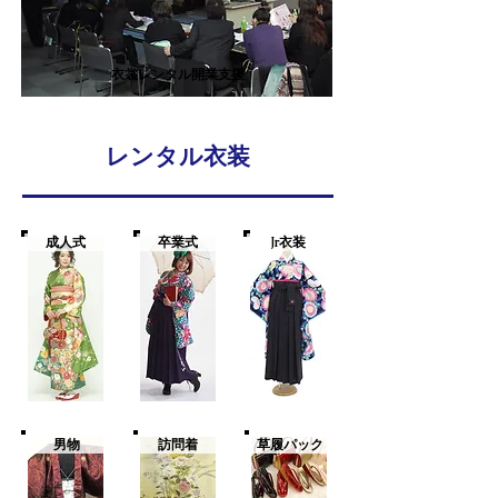
衣裳レンタル開業支援
レンタル衣装
成人式
卒業式
Jr衣装
男物
訪問着
草履パック