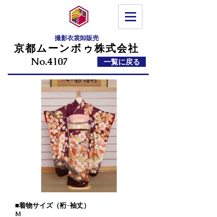
©
Copyright
撮影衣裳卸販売
京都ムーンボゥ株式会社
No.4107
一覧に戻る
■着物サイズ（裄-袖丈）
M