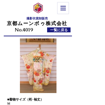
©
Copyright
撮影衣裳卸販売
京都ムーンボゥ株式会社
No.4019
一覧に戻る
■着物サイズ（裄-袖丈）
M