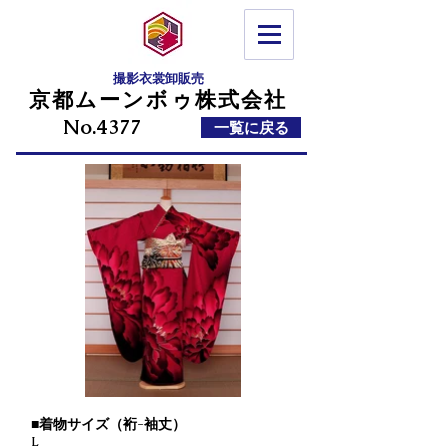
©
Copyright
撮影衣裳卸販売
京都ムーンボゥ株式会社
No.4377
一覧に戻る
■着物サイズ（裄-袖丈）
L